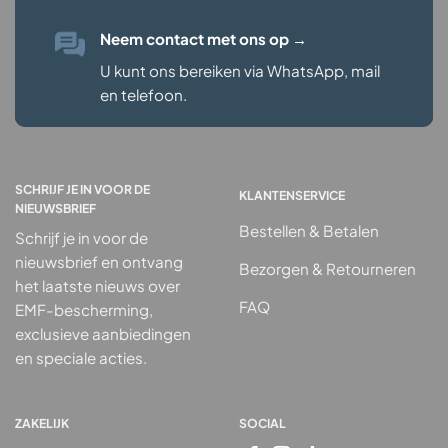
Neem contact met ons op
→
U kunt ons bereiken via WhatsApp, mail
en telefoon.
SCHRIJF JE IN VOOR DE
KLANTENSERVICE
NIEUWSBRIEF
Bestellen & Betalen
Schrijf je in voor de
nieuwsbrief en ontvang
Bezorgen & Retourneren
het laatste nieuws over
FAQ
EMF-bescherming,
exclusieve aanbiedingen
en speciale acties.
ZAKELIJK
SOCIAL