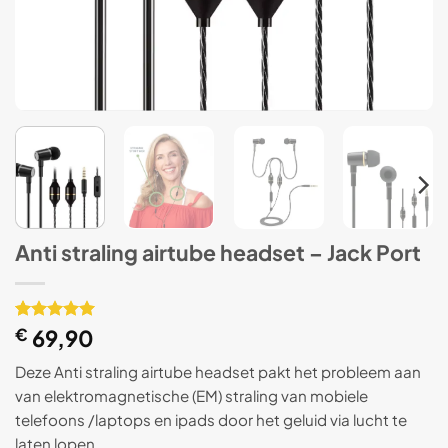
Anti straling airtube headset – Jack Port
Gewaardeerd
1
€
69,90
5
op 5
gebaseerd
Deze Anti straling airtube headset pakt het probleem aan
op
klant
van elektromagnetische (EM) straling van mobiele
waardering
telefoons /laptops en ipads door het geluid via lucht te
laten lopen.