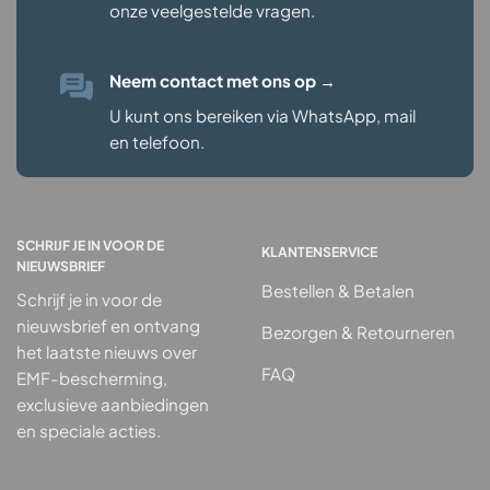
onze veelgestelde vragen
.
Neem contact met ons op
→
U kunt ons bereiken via WhatsApp, mail
en telefoon.
SCHRIJF JE IN VOOR DE
KLANTENSERVICE
NIEUWSBRIEF
Bestellen & Betalen
Schrijf je in voor de
nieuwsbrief en ontvang
Bezorgen & Retourneren
het laatste nieuws over
FAQ
EMF-bescherming,
exclusieve aanbiedingen
en speciale acties.