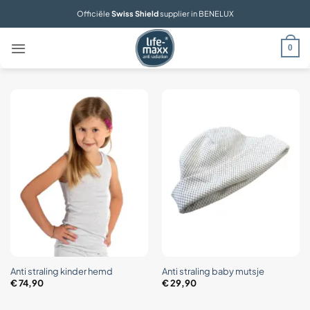
Ga
Officiële
Swiss Shield
supplier in BENELUX
naar
inhoud
0
Anti straling kinder hemd
Anti straling baby mutsje
€
74,90
€
29,90