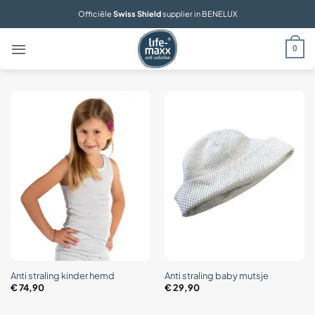
Ga
Officiële
Swiss Shield
supplier in BENELUX
naar
inhoud
0
Anti straling kinder hemd
Anti straling baby mutsje
€
74,90
€
29,90