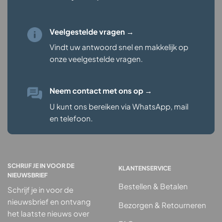
Veelgestelde vragen →
Vindt uw antwoord snel en makkelijk op
onze veelgestelde vragen
.
Neem contact met ons op
→
U kunt ons bereiken via WhatsApp, mail
en telefoon.
SCHRIJF JE IN VOOR DE
KLANTENSERVICE
NIEUWSBRIEF
Bestellen & Betalen
Schrijf je in voor de
nieuwsbrief en ontvang
Bezorgen & Retourneren
het laatste nieuws over