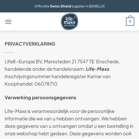
Ga
Officiële
Swiss Shield
supplier in BENELUX
naar
inhoud
0
PRIVACYVERKLARING
Life8-Europe BV, Marssteden 21 7547 TE Enschede,
handelende onder de handelsnaam:
Life-Maxx
.
Inschrijvingsnummer handelsregister Kamer van
Koophandel: 06078710
Verwerking persoonsgegevens
Life-Maxx is verantwoordelijk voor de persoonlijke
informatie die we van u hebben ontvangen. We hebben
deze gegevens van u ontvangen omdat u een bestelling in
onze webshop hebt gedaan. Deze gegevens worden ook