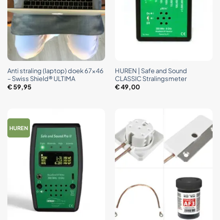
Anti straling (laptop) doek 67×46
HUREN | Safe and Sound
– Swiss Shield® ULTIMA
CLASSIC Stralingsmeter
€
59,95
€
49,00
HUREN