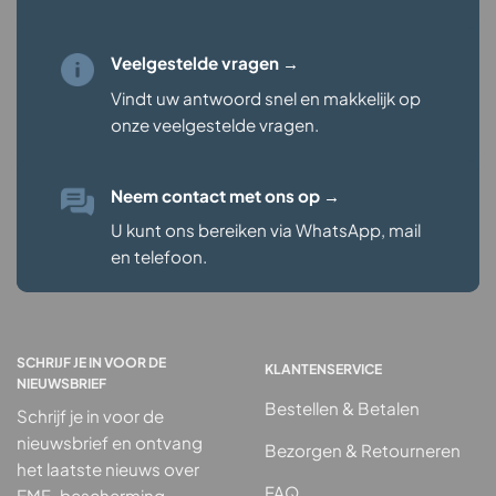
Veelgestelde vragen →
Vindt uw antwoord snel en makkelijk op
onze veelgestelde vragen
.
Neem contact met ons op
→
U kunt ons bereiken via WhatsApp, mail
en telefoon.
SCHRIJF JE IN VOOR DE
KLANTENSERVICE
NIEUWSBRIEF
Bestellen & Betalen
Schrijf je in voor de
nieuwsbrief en ontvang
Bezorgen & Retourneren
het laatste nieuws over
FAQ
EMF-bescherming,