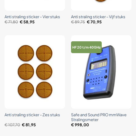
Anti straling sticker – Vier stuks
Anti straling sticker – Vijf stuks
Oorspronkelijke
Huidige
Oorspronkelijke
Huidige
€
71,80
€
58,95
€
89,75
€
70,95
prijs
prijs
prijs
prijs
was:
is:
was:
is:
€ 71,80.
€ 58,95.
€ 89,75.
€ 70,95.
HF 20 t/m 40GHz
Safe and Sound PRO mmWave
Anti straling sticker – Zes stuks
Stralingsmeter
Oorspronkelijke
Huidige
€
107,70
€
81,95
€
998,00
prijs
prijs
was:
is:
€ 107,70.
€ 81,95.