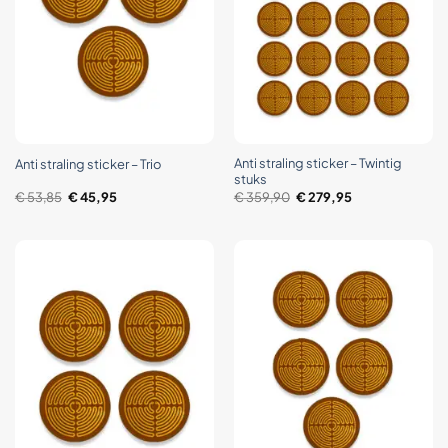
Anti straling sticker – Twintig
Anti straling sticker – Trio
stuks
Oorspronkelijke
Huidige
Oorspronkelijke
Huidige
€
53,85
€
45,95
€
359,90
€
279,95
prijs
prijs
prijs
prijs
was:
is:
was:
is:
€ 53,85.
€ 45,95.
€ 359,90.
€ 279,95.