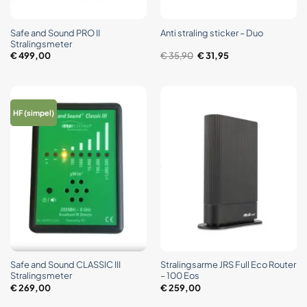
Safe and Sound PRO II
Anti straling sticker – Duo
Stralingsmeter
Oorspronkelijke
Huidige
€
499,00
€
35,90
€
31,95
prijs
prijs
was:
is:
€ 35,90.
€ 31,95.
HF (simpel)
Safe and Sound CLASSIC III
Stralingsarme JRS Full Eco Router
Stralingsmeter
– 100 Eos
€
269,00
€
259,00