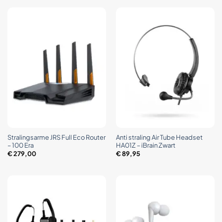
Stralingsarme JRS Full Eco Router
Anti straling Air Tube Headset
– 100 Era
HA01Z – iBrain Zwart
€
279,00
€
89,95