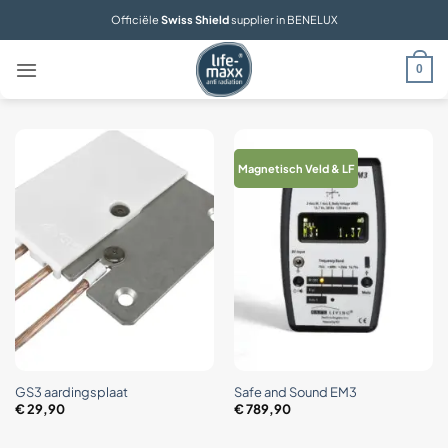
Ga
Officiële
Swiss Shield
supplier in BENELUX
naar
inhoud
0
Magnetisch Veld & LF
GS3 aardingsplaat
Safe and Sound EM3
€
29,90
€
789,90