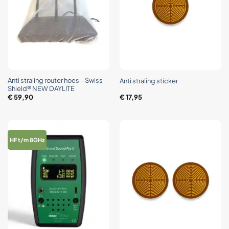
Anti straling router hoes – Swiss
Anti straling sticker
Shield® NEW DAYLITE
€
59,90
€
17,95
HF t/m 8GHz