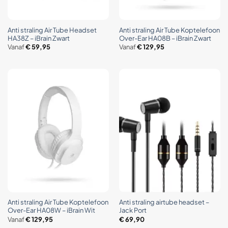
Anti straling Air Tube Headset
Anti straling Air Tube Koptelefoon
HA38Z – iBrain Zwart
Over-Ear HA08B – iBrain Zwart
Vanaf
€
59,95
Vanaf
€
129,95
Anti straling Air Tube Koptelefoon
Anti straling airtube headset –
Over-Ear HA08W – iBrain Wit
Jack Port
Vanaf
€
129,95
€
69,90