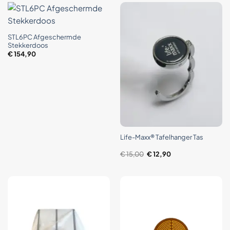
STL6PC Afgeschermde
Stekkerdoos
€
154,90
Life-Maxx® Tafelhanger Tas
Oorspronkelijke
Huidige
€
15,00
€
12,90
prijs
prijs
was:
is:
€ 15,00.
€ 12,90.