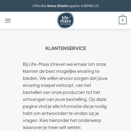
Ga
Officiële
Swiss Shield
supplier in BENELUX
naar
inhoud
0
KLANTENSERVICE
Bij Life-Maxx streven we ernaar om onze
klanten de best mogelijke ervaring te
bieden. We willen ervoor zorgen dat jouw
ervaring soepel verloopt, van het
bestellen van onze producten tot het
ontvangen van jouw bestelling. Op deze
pagina vind je alle informatie die je nodig
hebt om antwoorden te vinden op je
vragen. Kies hieronder het onderwerp
waarover je meer wilt weten: