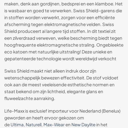
maken, denk aan gordijnen, bedsprei en een klamboe. Het
is wasbaar en goed te verwerken. Swiss Shield-garens die
in stoffen worden verwerkt, zorgen voor een efficiënte
afscherming tegen elektromagnetische velden. Swiss
Shield produceert al langere tijd stoffen. In dit textiel zit
een zilverdraad verweven, welke bescherming biedt tegen
hoogfrequente elektromagnetische straling. Ongebleekte
eco katoen met natuurlijke uitstraling! Deze unieke en
gepatenteerde technologie wordt wereldwijd verkocht
Swiss Shield maakt niet alleen indruk door zijn
wetenschappelijk bewezen effectiviteit. De stof voldoet
ook aan de meest veeleisende esthetische normen en
staat bekend om zijn lichtheid, elegante glans en
fluweelzachte aanraking.
Life-Maxx is exclusief importeur voor Nederland (Benelux)
geworden en heeft ervoor gekozen om
de
Ultima
,
Naturell
,
Max-Wear
en
New Daylite
in het