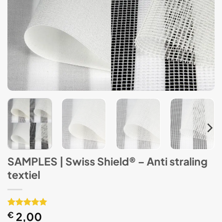
SAMPLES | Swiss Shield® – Anti straling
textiel
Gewaardeerd
1
€
2,00
5
op 5