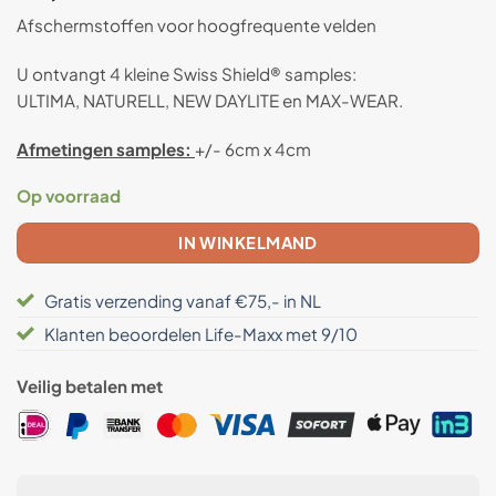
gebaseerd
Afschermstoffen voor hoogfrequente velden
op
klant
waardering
U ontvangt 4 kleine Swiss Shield® samples:
ULTIMA, NATURELL, NEW DAYLITE en MAX-WEAR.
Afmetingen samples:
+/- 6cm x 4cm
Op voorraad
IN WINKELMAND
Gratis verzending vanaf €75,- in NL
Klanten beoordelen Life-Maxx met 9/10
Veilig betalen met