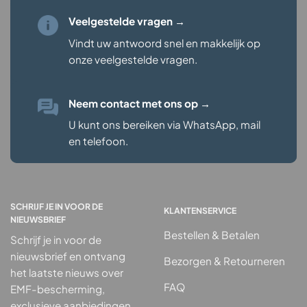
Veelgestelde vragen →
Vindt uw antwoord snel en makkelijk op
onze veelgestelde vragen
.
Neem contact met ons op
→
U kunt ons bereiken via WhatsApp, mail
en telefoon.
SCHRIJF JE IN VOOR DE
KLANTENSERVICE
NIEUWSBRIEF
Bestellen & Betalen
Schrijf je in voor de
nieuwsbrief en ontvang
Bezorgen & Retourneren
het laatste nieuws over
FAQ
EMF-bescherming,
exclusieve aanbiedingen