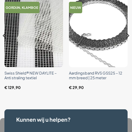
GORDIJN, KLAMBOE
NIEUW
Swiss Shield® NEW DAYLITE –
Aardingsband RVS GSS25 – 12
Anti straling textiel
mm breed | 25 meter
€
129,90
€
29,90
Kunnen wij u helpen?