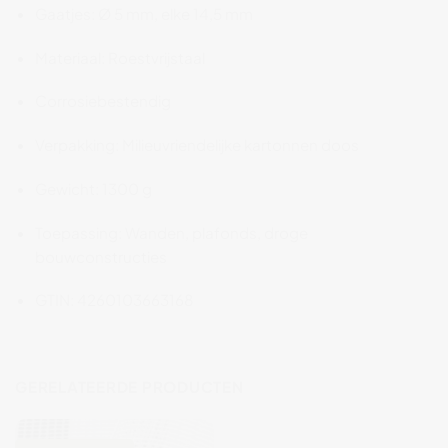
Gaatjes:
Ø
5
mm,
elke
14,5
mm
Materiaal:
Roestvrijstaal
Corrosiebestendig
Verpakking:
Milieuvriendelijke
kartonnen
doos
Gewicht:
1300
g
Toepassing:
Wanden,
plafonds,
droge
bouwconstructies
GTIN:
4260103663168
GERELATEERDE PRODUCTEN