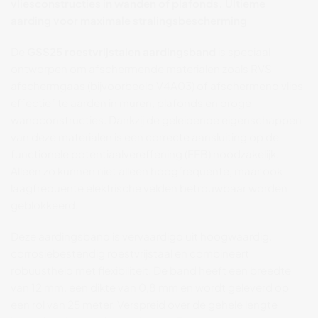
vliesconstructies
in
wanden
of
plafonds.
Ultieme
aarding
voor
maximale
stralingsbescherming
De
GSS25
roestvrijstalen
aardingsband
is
speciaal
ontworpen
om
afschermende
materialen
zoals
RVS
afschermgaas (
bijvoorbeeld
V4A03)
of
afschermend
vlies
effectief
te
aarden
in
muren,
plafonds
en
droge
wandconstructies.
Dankzij
de
geleidende
eigenschappen
van
deze
materialen
is
een
correcte
aansluiting
op
de
functionele
potentiaalvereffening (
FEB)
noodzakelijk.
Alleen
zo
kunnen
niet
alleen
hoogfrequente,
maar
ook
laagfrequente
elektrische
velden
betrouwbaar
worden
geblokkeerd.
Deze
aardingsband
is
vervaardigd
uit
hoogwaardig,
corrosiebestendig
roestvrijstaal
en
combineert
robuustheid
met
flexibiliteit.
De
band
heeft
een
breedte
van
12
mm,
een
dikte
van
0,8
mm
en
wordt
geleverd
op
een
rol
van
25
meter.
Verspreid
over
de
gehele
lengte