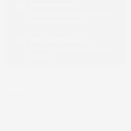
Veelgestelde vragen →
Vindt uw antwoord snel en makkelijk op
onze veelgestelde vragen
.
Neem contact met ons op
→
U kunt ons bereiken via WhatsApp, mail
en telefoon.
SCHRIJF JE IN VOOR DE
KLANTENSERVICE
NIEUWSBRIEF
Bestellen & Betalen
Schrijf je in voor de
nieuwsbrief en ontvang
Bezorgen & Retourneren
het laatste nieuws over
FAQ
EMF-bescherming,
exclusieve aanbiedingen