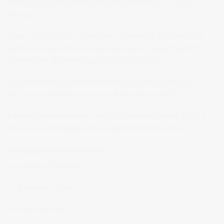
elektromagnetische
stralingsbescherming
van
groot
belang
is.
Deze
aardingsband
vormt
een
onmisbare
schakel
in
elk
professioneel
afschermingssysteem
en
werkt
perfect
samen
met
afschermgaas
zoals
de
V4A03.
Laat
elektromagnetische
belasting
geen
kans
krijgen –
kies
voor
zekerheid
en
continuïteit
met
de
GSS25.
Perfect
te
combineren
met
afschermgaas
zoals
V4A03
voor
een
volledig
geaarde,
afgeschermde
ruimte.
Belangrijkste
specificaties:
Lengte:
25
meter
Breedte:
12
mm
Dikte:
0,8
mm