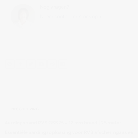
Nog vragen?
Neem contact met ons op >
BESCHRIJVING
Aardingsband
RVS
GSS25
–
12
mm
breed |
25
meter
Essentiële
aardingsoplossing
voor
RVS
afschermgaas
en