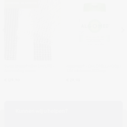
GORDIJN, KLAMBOE
Swiss Shield® NEW DAYLITE –
Algomed® – CHLORELLA 100g /
Anti straling textiel
334 tabletten (300mg)
€
129,90
€
29,95
Kunnen wij u helpen?