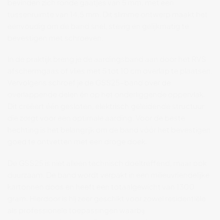
bevinden
zich
ronde
gaatjes
van
5
mm,
met
een
tussenruimte
van
14,5
mm.
Dit
slimme
ontwerp
maakt
het
eenvoudig
om
de
band
snel,
stevig
en
gelijkmatig
te
bevestigen
met
schroeven.
In
de
praktijk
breng
je
de
aardingsband
aan
door
het
RVS
afschermgaas
of
vlies
met
5
tot
10
cm
overlap
te
plaatsen.
Vervolgens
schroef
je
de
GSS25-
band
over
de
overlappende
delen
én
op
het
onderliggende
oppervlak.
Dit
creëert
één
gesloten,
elektrisch
geleidende
structuur
die
zorgt
voor
een
optimale
aarding.
Voor
de
beste
hechting
is
het
belangrijk
om
de
band
vóór
het
bevestigen
goed
te
ontvetten
met
een
droge
doek.
De
GSS25
is
niet
alleen
technisch
doeltreffend,
maar
ook
duurzaam.
De
band
wordt
verpakt
in
een
milieuvriendelijke
kartonnen
doos
en
heeft
een
totaalgewicht
van
1300
gram.
Hierdoor
is
hij
zeer
geschikt
voor
zowel
residentiële
als
professionele
toepassingen
waarbij