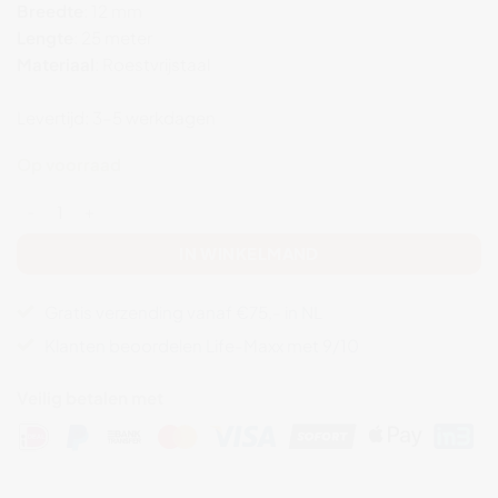
Breedte
:
12
mm
Lengte
:
25
meter
Materiaal
:
Roestvrijstaal
Levertijd:
3–
5
werkdagen
Op voorraad
Aardingsband RVS GSS25 – 12 mm breed | 25 meter Aantal
IN WINKELMAND
Gratis verzending vanaf €75,- in NL
Klanten beoordelen Life-Maxx met 9/10
Veilig betalen met