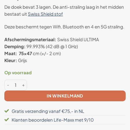
5
op 5
gebaseerd
De doek bevat 3 lagen. De anti-straling laag in het midden
op
klant
bestaat uit
Swiss Shield stof
waardering
Deze beschermt tegen Wifi, Bluetooth en 4 en 5G straling.
Afschermingsmateriaal:
Swiss Shield ULTIMA
Demping:
99.993% (42 dB @ 1 GHz)
Maat: 75×47
cm (+/- 2 cm)
Kleur:
Grijs
Op voorraad
Anti straling (laptop) doek 67x46 - Swiss Shield® ULTIMA A
IN WINKELMAND
Gratis verzending vanaf €75,- in NL
Klanten beoordelen Life-Maxx met 9/10