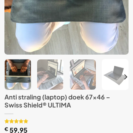
Anti straling (laptop) doek 67×46 –
Swiss Shield® ULTIMA
Gewaardeerd
1
€
59,95