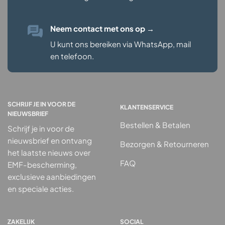
Neem contact met ons op
→
U kunt ons bereiken via WhatsApp, mail
en telefoon.
SCHRIJF JE IN VOOR DE
KLANTENSERVICE
NIEUWSBRIEF
Bestellen & Betalen
Schrijf je in voor de
nieuwsbrief en ontvang
Bezorgen & Retourneren
het laatste nieuws over
FAQ
EMF-bescherming,
exclusieve aanbiedingen
en speciale acties.
ZAKELIJK
SOCIAL