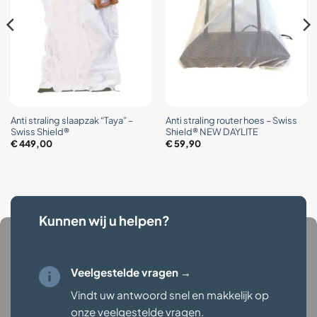
Anti straling slaapzak “Taya” –
Anti straling router hoes – Swiss
Swiss Shield®
Shield® NEW DAYLITE
€
449,00
€
59,90
Kunnen wij u helpen?
Veelgestelde vragen →
Vindt uw antwoord snel en makkelijk op
onze veelgestelde vragen
.