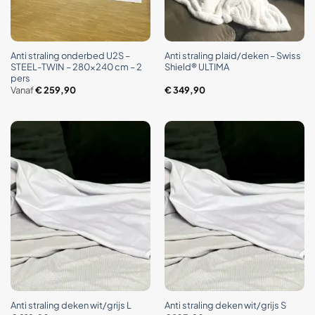
Anti straling onderbed U2S –
Anti straling plaid/deken – Swiss
STEEL-TWIN – 280×240 cm – 2
Shield® ULTIMA
pers
Vanaf
€
259,90
€
349,90
Anti straling deken wit/grijs L
Anti straling deken wit/grijs S