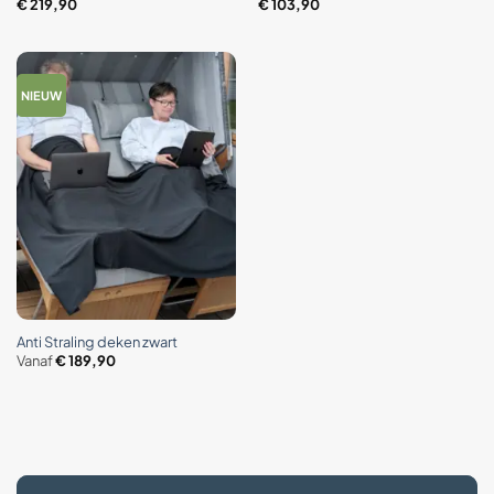
€
219,90
€
103,90
NIEUW
Anti Straling deken zwart
Vanaf
€
189,90