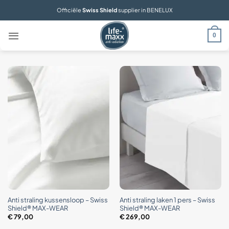
Ga
Officiële
Swiss Shield
supplier in BENELUX
naar
inhoud
0
Anti straling kussensloop – Swiss
Anti straling laken 1 pers – Swiss
Shield® MAX-WEAR
Shield® MAX-WEAR
€
79,00
€
269,00