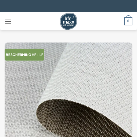
Ga
naar
inhoud
0
BESCHERMING HF + LF