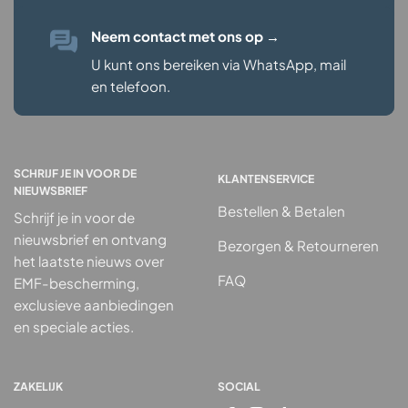
Neem contact met ons op
→
U kunt ons bereiken via WhatsApp, mail
en telefoon.
SCHRIJF JE IN VOOR DE
KLANTENSERVICE
NIEUWSBRIEF
Bestellen & Betalen
Schrijf je in voor de
nieuwsbrief en ontvang
Bezorgen & Retourneren
het laatste nieuws over
FAQ
EMF-bescherming,
exclusieve aanbiedingen
en speciale acties.
ZAKELIJK
SOCIAL