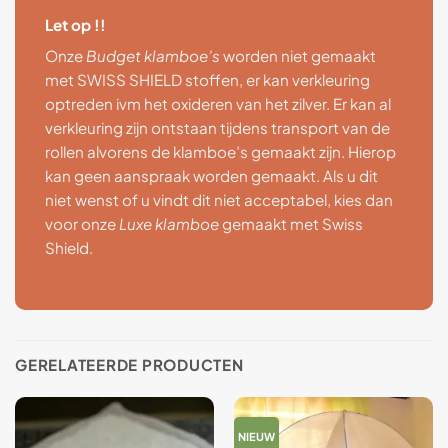
Let op !!
Onze
Budget klamboe’s
worden niet gemaakt
met SWISS SHIELD stoffen, er kan verkleuring
optreden ivm het oxideren van het zilver. Er kan al
verkleuring zijn ontstaan tijdens transport van de
rollen alvorens de klamboe’s gemaakt zijn. Hierop
kan geen aanspraak worden gemaakt. Als u dit
niet wenst of u vindt dit niet acceptabel, kies dan
voor onze
Luxe klamboe
gemaakt met Swiss
Shield.
GERELATEERDE PRODUCTEN
NIEUW