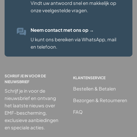
Vindt uw antwoord snel en makkelijk op
onze veelgestelde vragen
.
Neem contact met ons op
→
U kunt ons bereiken via WhatsApp, mail
en telefoon.
SCHRIJF JE IN VOOR DE
KLANTENSERVICE
NIEUWSBRIEF
Bestellen & Betalen
Schrijf je in voor de
nieuwsbrief en ontvang
Bezorgen & Retourneren
het laatste nieuws over
FAQ
EMF-bescherming,
exclusieve aanbiedingen
en speciale acties.