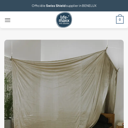
Ga
Officiële
Swiss Shield
supplier in BENELUX
naar
inhoud
0