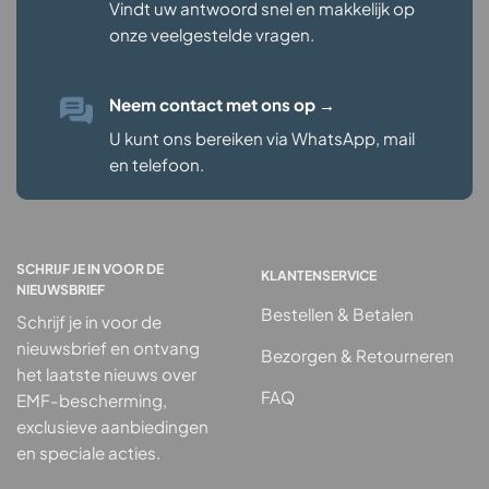
Vindt uw antwoord snel en makkelijk op
onze veelgestelde vragen
.
Neem contact met ons op
→
U kunt ons bereiken via WhatsApp, mail
en telefoon.
SCHRIJF JE IN VOOR DE
KLANTENSERVICE
NIEUWSBRIEF
Bestellen & Betalen
Schrijf je in voor de
nieuwsbrief en ontvang
Bezorgen & Retourneren
het laatste nieuws over
FAQ
EMF-bescherming,
exclusieve aanbiedingen
en speciale acties.