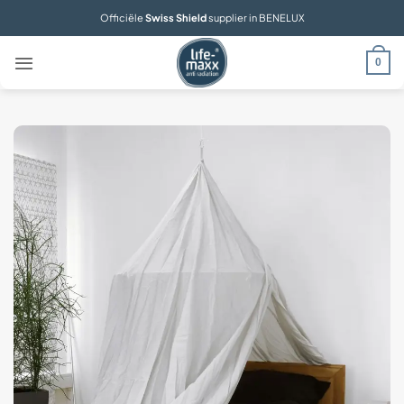
Ga
Officiële
Swiss Shield
supplier in BENELUX
naar
inhoud
0