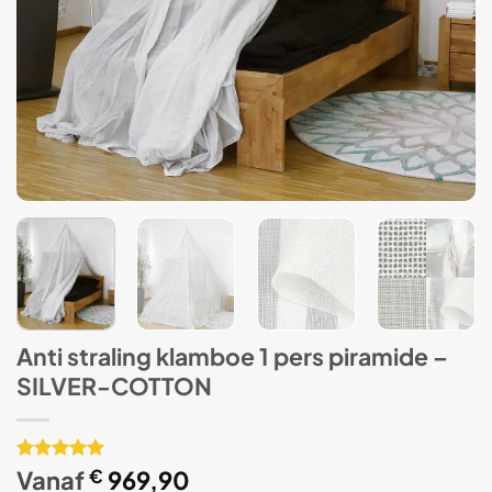
Anti straling klamboe 1 pers piramide –
SILVER-COTTON
Gewaardeerd
1
Vanaf
€
969,90
5
op 5