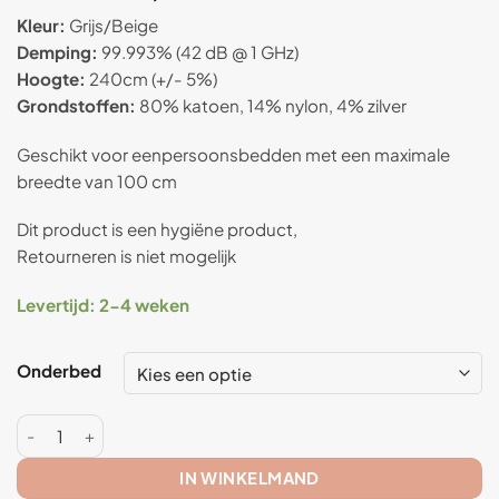
gebaseerd
Kleur:
Grijs/Beige
op
klant
Demping:
99.993% (42 dB @ 1 GHz)
waardering
Hoogte:
240cm (+/- 5%)
Grondstoffen:
80% katoen, 14% nylon, 4% zilver
Geschikt voor eenpersoonsbedden met een maximale
breedte van 100 cm
Dit product is een hygiëne product,
Retourneren is niet mogelijk
Levertijd: 2-4 weken
Onderbed
Anti straling klamboe 1 pers piramide - SILVER-COTTON Aa
IN WINKELMAND