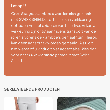
Let op !!
Onze
Budget klamboe’s
worden
niet
gemaakt
met SWISS SHIELD stoffen, er kan verkleuring
optreden ivm het oxideren van het zilver. Er kan al
verkleuring zijn ontstaan tijdens transport van de
rollen alvorens de klamboe’s gemaakt zijn. Hierop
kan geen aanspraak worden gemaakt. Als u dit
niet wenst of u vindt dit niet acceptabel, kies dan
voor onze
Luxe klamboe
gemaakt met Swiss
Shield.
GERELATEERDE PRODUCTEN