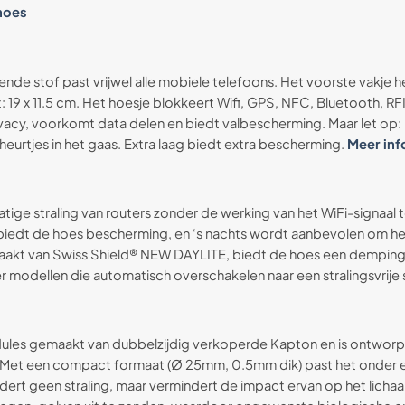
hoes
rmende stof past vrijwel alle mobiele telefoons. Het voorste vakj
t: 19 x 11.5 cm. Het hoesje blokkeert Wifi, GPS, NFC, Bluetooth, 
rivacy, voorkomt data delen en biedt valbescherming. Maar let op
urtjes in het gaas. Extra laag biedt extra bescherming.
Meer inf
ge straling van routers zonder de werking van het WiFi-signaal t
biedt de hoes bescherming, en ‘s nachts wordt aanbevolen om het 
Gemaakt van Swiss Shield® NEW DAYLITE, biedt de hoes een dempin
ijn er modellen die automatisch overschakelen naar een stralingsvr
dules gemaakt van dubbelzijdig verkoperde Kapton en is ontwor
 Met een compact formaat (Ø 25mm, 0.5mm dik) past het onder e
jdert geen straling, maar vermindert de impact ervan op het lichaa