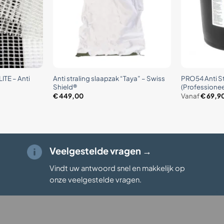
+
+
ITE – Anti
Anti straling slaapzak “Taya” – Swiss
PRO54 Anti St
Shield®
(Professionee
€
449,00
Vanaf
€
69,9
Veelgestelde vragen →
Vindt uw antwoord snel en makkelijk op
onze veelgestelde vragen
.