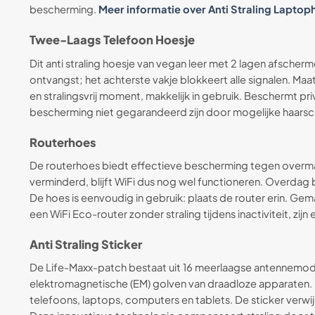
bescherming.
Meer informatie over Anti Straling Laptop
Twee-Laags Telefoon Hoesje
Dit anti straling hoesje van vegan leer met 2 lagen afsche
ontvangst; het achterste vakje blokkeert alle signalen. Maa
en stralingsvrij moment, makkelijk in gebruik. Beschermt p
bescherming niet gegarandeerd zijn door mogelijke haarsche
Routerhoes
De routerhoes biedt effectieve bescherming tegen overmati
verminderd, blijft WiFi dus nog wel functioneren. Overdag 
De hoes is eenvoudig in gebruik: plaats de router erin. 
een WiFi Eco-router zonder straling tijdens inactiviteit, z
Anti Straling Sticker
De Life-Maxx-patch bestaat uit 16 meerlaagse antennemo
elektromagnetische (EM) golven van draadloze apparaten.
telefoons, laptops, computers en tablets. De sticker verwi