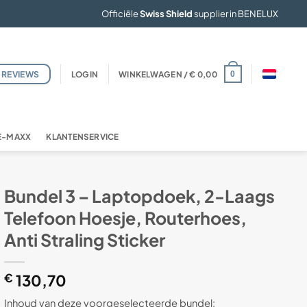
Officiële
Swiss Shield
supplier in BENELUX
REVIEWS
LOGIN
WINKELWAGEN /
€
0,00
0
FE-MAXX
KLANTENSERVICE
Bundel 3 – Laptopdoek, 2-Laags
Telefoon Hoesje, Routerhoes,
Anti Straling Sticker
€
130,70
Inhoud van deze voorgeselecteerde bundel: