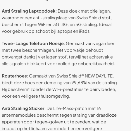
Anti Straling Laptop
doek
: Deze doek met drie lagen,
waaronder een anti-stralingslaag van Swiss Shield stof,
beschermt tegen WiFi en 3G, 4G, en 5G straling. Ideaal
voor gebruik op schoot bij laptops en iPads.
Twee-Laags Telefoon Hoesje
: Gemaakt van vegan leer
met twee beschermlagen. Het voorvakje behoudt
ontvangst dankzij vier lagen stof, terwijl het achtervakje
alle signalen blokkeert voor volledige onbereikbaarheid.
Routerhoes
: Gemaakt van Swiss Shield® NEW DAYLITE,
biedt deze hoes een demping van 99,68% van de straling.
Hij beschermt zonder de WiFi-prestaties te beïnvloeden,
voor een veiligere thuisomgeving.
Anti Straling Sticker
: De Life-Maxx-patch met 16
antennemodules beschermt tegen straling van draadloze
apparaten door tegen-golven uit te zenden, wat de
impact op het lichaam vermindert en een veiligere