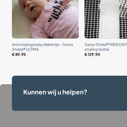
+
+
Anti straling baby dekentje – Swiss
Swiss Shield® NEW DAYL
eter
Shield® ULTIMA
straling textiel
€
89,95
€
129,90
Kunnen wij u helpen?