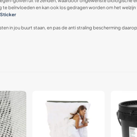
tegen-golven uit te zenden, waardoor ongewenste biologische e
te beïnvloeden en kan ook los gedragen worden om het welzijn te
 Sticker
en in jou buurt staan, en pas de anti straling bescherming daarop