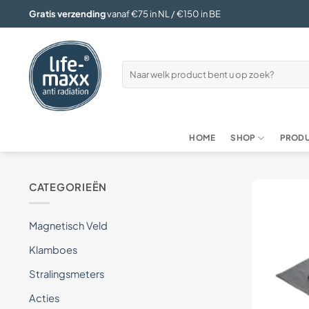
Ga
Gratis verzending
vanaf €75 in NL / €150 in BE
naar
inhoud
Zoeken
naar:
HOME
SHOP
PRODU
CATEGORIEËN
Magnetisch Veld
Klamboes
Stralingsmeters
Acties