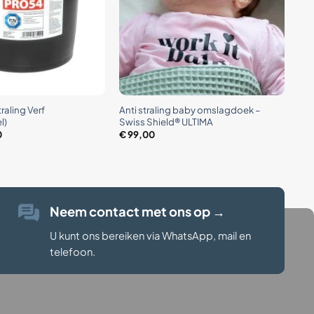
+
raling Verf
Anti straling baby omslagdoek –
l)
Swiss Shield® ULTIMA
0
€
99,00
Neem contact met ons op
→
U kunt ons bereiken via WhatsApp, mail en
telefoon.