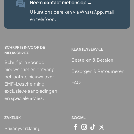
Neem contact met ons op
→
U kunt ons bereiken via WhatsApp, mail
en telefoon.
SCHRIJF JE IN VOOR DE
KLANTENSERVICE
NIEUWSBRIEF
Bestellen & Betalen
Schrijf je in voor de
nieuwsbrief en ontvang
Bezorgen & Retourneren
het laatste nieuws over
FAQ
EMF-bescherming,
exclusieve aanbiedingen
en speciale acties.
ZAKELIJK
SOCIAL
Privacyverklaring