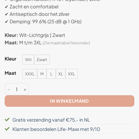
op
klant
✔ Zacht en comfortabel
waardering
✔ Antiseptisch door het zilver
✔ Demping: 99.6% (25 dB @ 1 GHz)
Kleur:
Wit-Lichtgrijs | Zwart
Maat:
M t/m 3XL
(Zie maattabel hieronder)
Kleur
Wit
Zwart
Maat
XXXL
M
L
XL
XXL
Anti straling heren t-shirt Aantal
IN WINKELMAND
Gratis verzending vanaf €75,- in NL
Klanten beoordelen Life-Maxx met 9/10