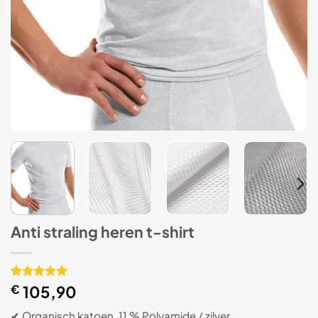
Anti straling heren t-shirt
Gewaardeerd
1
€
105,90
5
op 5
gebaseerd
✔ Organisch katoen, 11 % Polyamide / zilver