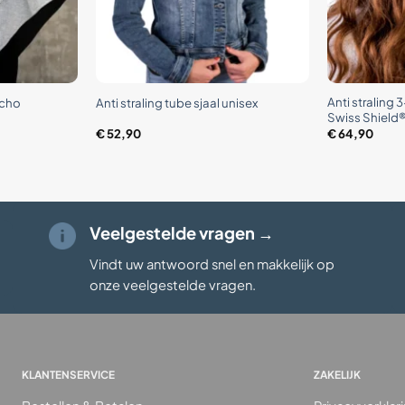
+
+
Anti straling 
ncho
Anti straling tube sjaal unisex
Swiss Shield
€
52,90
€
64,90
Veelgestelde vragen →
Vindt uw antwoord snel en makkelijk op
onze veelgestelde vragen
.
KLANTENSERVICE
ZAKELIJK