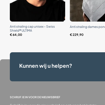
+
+
Anti straling cap unisex – Swiss
Anti straling dames po
Shield® ULTIMA
€
64,00
€
229,90
Kunnen wij u helpen?
SCHRIJF JE IN VOOR DE NIEUWSBRIEF