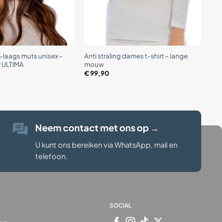
+
3-laags muts unisex –
Anti straling dames t-shirt – lange
® ULTIMA
mouw
€
99,90
Neem contact met ons op
→
U kunt ons bereiken via WhatsApp, mail en
telefoon.
SOCIAL