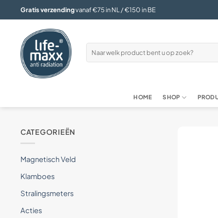
Ga
Gratis verzending
vanaf €75 in NL / €150 in BE
naar
inhoud
Zoeken
naar:
HOME
SHOP
PRODU
CATEGORIEËN
Magnetisch Veld
Klamboes
Stralingsmeters
Acties