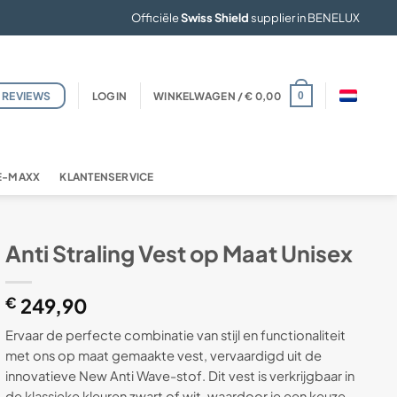
Officiële
Swiss Shield
supplier in BENELUX
REVIEWS
LOGIN
WINKELWAGEN /
€
0,00
0
FE-MAXX
KLANTENSERVICE
Anti Straling Vest op Maat Unisex
€
249,90
Ervaar de perfecte combinatie van stijl en functionaliteit
met ons op maat gemaakte vest, vervaardigd uit de
innovatieve New Anti Wave-stof. Dit vest is verkrijgbaar in
de klassieke kleuren zwart of wit, waardoor je een keuze