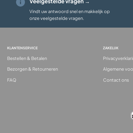
Veelgestelde vragen →
Vindt uw antwoord snel en makkelijk op
onze veelgestelde vragen
.
KLANTENSERVICE
ZAKELIJK
Bestellen & Betalen
Privacyverklar
Bezorgen & Retourneren
Algemene voo
FAQ
Contact ons