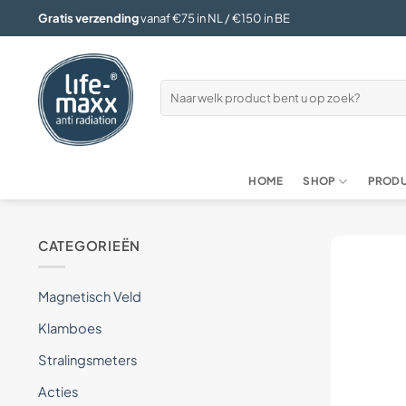
Ga
Gratis verzending
vanaf €75 in NL / €150 in BE
naar
inhoud
Zoeken
naar:
HOME
SHOP
PRODU
CATEGORIEËN
Magnetisch Veld
Klamboes
Stralingsmeters
Acties