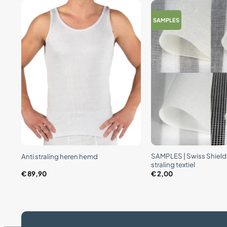
SAMPLES
+
+
ss
SAMPLES | Swiss Shield®
Anti straling heren hemd
straling textiel
€
89,90
€
2,00