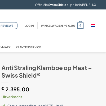
Officiële
Swiss Shield
supplier in BENELUX
REVIEWS
LOGIN
WINKELWAGEN /
€
0,00
0
FE-MAXX
KLANTENSERVICE
Anti Straling Klamboe op Maat –
Swiss Shield®
€
2.395,00
Uitverkocht
Gratis verzending vanaf €75,- in NL