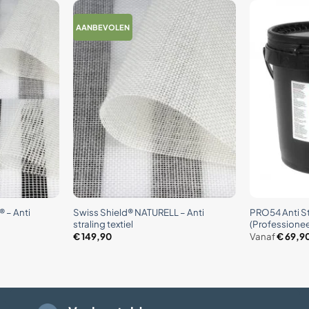
AANBEVOLEN
+
+
 – Anti
Swiss Shield® NATURELL – Anti
PRO54 Anti St
straling textiel
(Professionee
€
149,90
Vanaf
€
69,9