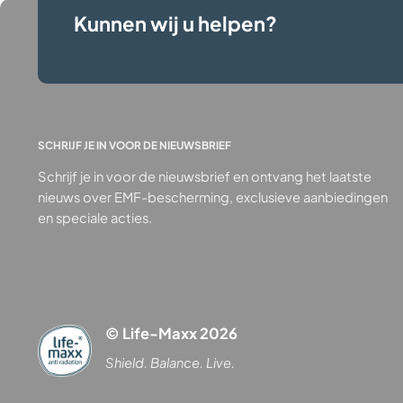
Kunnen wij u helpen?
SCHRIJF JE IN VOOR DE NIEUWSBRIEF
Schrijf je in voor de nieuwsbrief en ontvang het laatste
nieuws over EMF-bescherming, exclusieve aanbiedingen
en speciale acties.
© Life-Maxx 2026
Shield. Balance. Live.