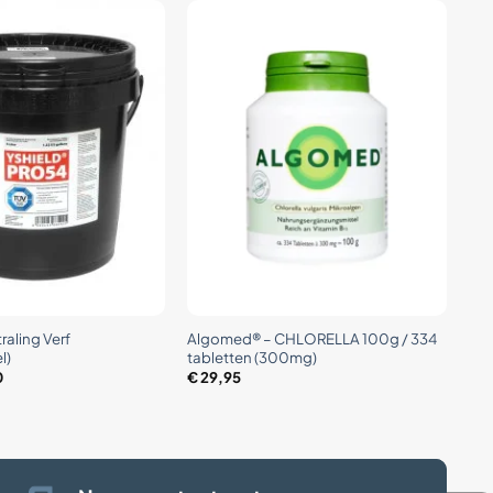
+
raling Verf
Algomed® – CHLORELLA 100g / 334
l)
tabletten (300mg)
0
€
29,95