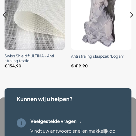
Swiss Shield® ULTIMA – Anti
Anti straling slaapzak “Logan”
straling textiel
€
154,90
€
419,90
Kunnen wij u helpen?
Veelgestelde vragen →
Vindt uw antwoord snel en makkelijk op