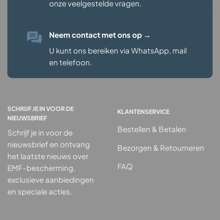
onze veelgestelde vragen
.
Neem contact met ons op
→
U kunt ons bereiken via WhatsApp, mail
en telefoon.
SCHRIJF JE IN VOOR DE
KLANTENSERVICE
NIEUWSBRIEF
Bestellen & Betalen
Schrijf je in voor de
nieuwsbrief en ontvang
Bezorgen & Retourneren
het laatste nieuws over
FAQ
EMF-bescherming,
exclusieve aanbiedingen
en speciale acties.