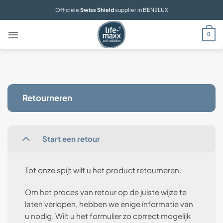
Ga
Officiële
Swiss Shield
supplier in BENELUX
naar
inhoud
0
Retourneren
Start een retour
Tot onze spijt wilt u het product retourneren.
Om het proces van retour op de juiste wijze te
laten verlopen, hebben we enige informatie van
u nodig. Wilt u het formulier zo correct mogelijk