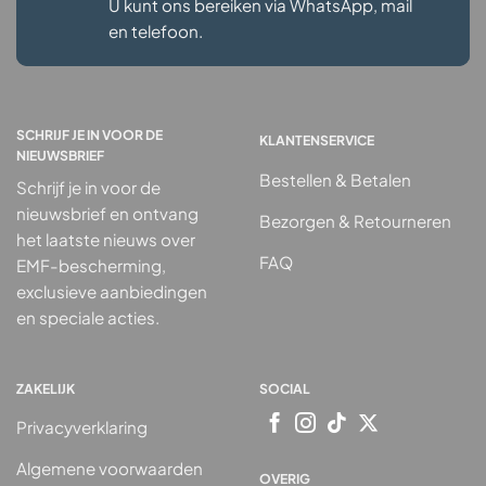
U kunt ons bereiken via WhatsApp, mail
en telefoon.
SCHRIJF JE IN VOOR DE
KLANTENSERVICE
NIEUWSBRIEF
Bestellen & Betalen
Schrijf je in voor de
nieuwsbrief en ontvang
Bezorgen & Retourneren
het laatste nieuws over
FAQ
EMF-bescherming,
exclusieve aanbiedingen
en speciale acties.
ZAKELIJK
SOCIAL
Privacyverklaring
Algemene voorwaarden
OVERIG