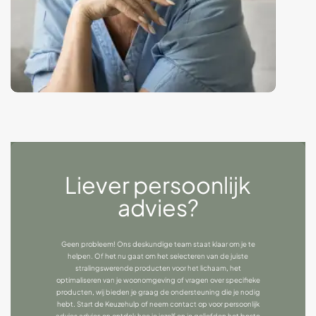
Liever persoonlijk
advies?
Geen probleem! Ons deskundige team staat klaar om je te
helpen. Of het nu gaat om het selecteren van de juiste
stralingswerende producten voor het lichaam, het
optimaliseren van je woonomgeving of vragen over specifieke
producten, wij bieden je graag de ondersteuning die je nodig
hebt.
Start de Keuzehulp
of neem
contact
op voor persoonlijk
advies advies en ontdek hoe je jezelf en je geliefden het beste