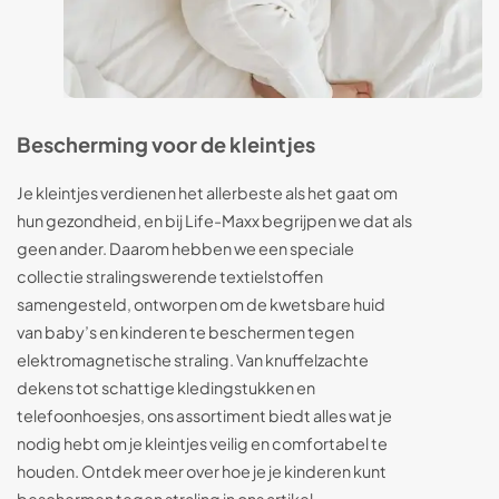
Bescherming voor de kleintjes
Je kleintjes verdienen het allerbeste als het gaat om
hun gezondheid, en bij Life-Maxx begrijpen we dat als
geen ander. Daarom hebben we een speciale
collectie stralingswerende textielstoffen
samengesteld, ontworpen om de kwetsbare huid
van baby’s en kinderen te beschermen tegen
elektromagnetische straling. Van knuffelzachte
dekens tot schattige kledingstukken en
telefoonhoesjes, ons assortiment biedt alles wat je
nodig hebt om je kleintjes veilig en comfortabel te
houden. Ontdek meer over hoe je je kinderen kunt