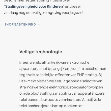
beschermen tegen straling in ons artikel
“
Stralingsveiligheid voor Kinderen
” en creëer
vandaag nog een veilige omgeving voor je gezin!
SHOP BABY EN KIND
Veilige technologie
In een wereld afhankelijk van elektronische
apparaten, is het belangrijk om jezelf te beschermen
tegen de schadelijke effecten van EMF straling. Bij
Life-Maxx bieden we een uitgebreide selectie van
stralingswerende elektronica, speciaal ontworpen
om de blootstelling aan straling van apparaten zoals
telefoons en laptops te verminderen. Van stijlvolle
telefoonhoesjes en laptop doeken tot