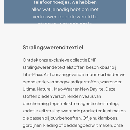
telefoonhoesjes, we hebben
alles wat je nodig hebt om met
vertrouwen door de wereld te
stappen, wetende dat je
gezondheid en welzijn worden
beschermd.
Stralingswerend textiel
Ontdek onze exclusieve collectie EMF
stralingswerende textielstoffen, beschikbaar bij
Life-Maxx. Als toonaangevende importeur bieden we
een selectie van hoogwaardige stoffen, waaronder
Ultima, Naturell, Max-Wear en New Daylite. Deze
stoffen bieden verschillende niveaus van
bescherming tegen elektromagnetische straling,
zodat je zelf stralingswerende producten kunt maken
die passen bij jouw behoeften. Of je nu klamboes,
gordijnen, kleding of beddengoed wilt maken, onze