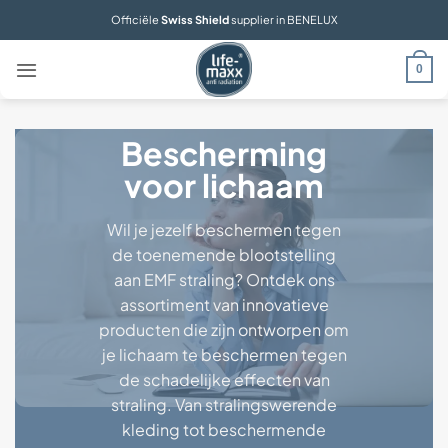
Ga
Officiële
Swiss Shield
supplier in BENELUX
naar
inhoud
0
Bescherming
voor lichaam
Wil je jezelf beschermen tegen
de toenemende blootstelling
aan EMF straling? Ontdek ons
assortiment van innovatieve
producten die zijn ontworpen om
je lichaam te beschermen tegen
de schadelijke effecten van
straling. Van stralingswerende
kleding tot beschermende