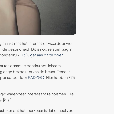
g maakt met het internet en waardoor we
e gezondheid. Dit is nog relatief laag in
foongebruik;
73% gaf aan dit te doen.
t (en daarmee continu het lichaam
gierige bezoekers van de beurs. Temeer
gesponsored door
RADYGO
. Hier hebben 775
ing?” waren zeer interessant te noemen. De
ijk is.”
teker dat het merkbaar is dat er heel veel