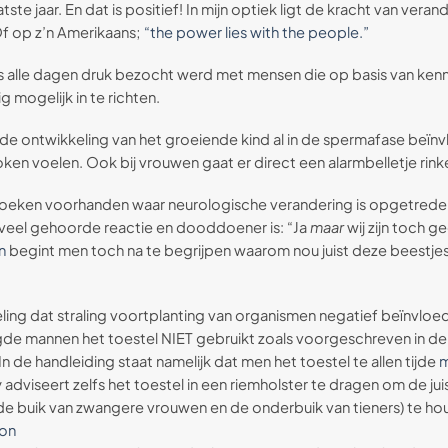
tste jaar. En dat is positief! In mijn optiek ligt de kracht van ver
f op z’n Amerikaans;
“the power lies with the people.”
alle dagen druk bezocht werd met mensen die op basis van kenni
 mogelijk in te richten.
e ontwikkeling van het groeiende kind al in de spermafase beïnvl
en voelen. Ook bij vrouwen gaat er direct een alarmbelletje rink
oeken voorhanden waar neurologische verandering is opgetreden 
veel gehoorde reactie en dooddoener is: “Ja
maar
wij zijn toch 
n
begint men toch na te begrijpen waarom nou juist deze beestjes
ng dat straling voortplanting van organismen negatief beïnvloedt. 
e mannen het toestel NIET gebruikt zoals voorgeschreven in de h
 de handleiding staat namelijk dat men het toestel te allen tijde
m
y adviseert zelfs het toestel in een riemholster te dragen om de j
 de buik van zwangere vrouwen en de onderbuik van tieners) te ho