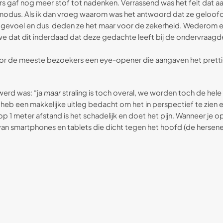
s gaf nog meer stof tot nadenken. Verrassend was het feit dat 
igmodus. Als ik dan vroeg waarom was het antwoord dat ze geloofd
n gevoel en dus deden ze het maar voor de zekerheid. Wederom ee
 we dat dit inderdaad dat deze gedachte leeft bij de ondervraagd
r de meeste bezoekers een eye-opener die aangaven het prettig 
werd was: “ja
maar
straling is toch overal, we worden toch de hele t
k heb een makkelijke uitleg bedacht om het in perspectief te zien 
 meter afstand is het schadelijk en doet het pijn. Wanneer je op
 van smartphones en tablets die dicht tegen het hoofd (de herse