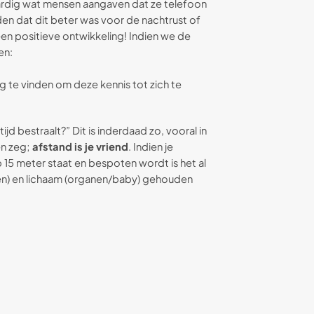
aardig wat mensen aangaven dat ze telefoon
en dat dit beter was voor de nachtrust of
n positieve ontwikkeling! Indien we de
en:
te vinden om deze kennis tot zich te
ijd bestraalt?” Dit is inderdaad zo, vooral in
en zeg;
afstand is je vriend
. Indien je
 15 meter staat en bespoten wordt is het al
nen) en lichaam (organen/baby) gehouden