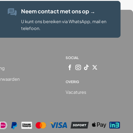
Neem contact met ons op
→
U kunt ons bereiken via WhatsApp, mail en
telefoon.
SOCIAL
ing
rwaarden
OVERIG
Vacatures