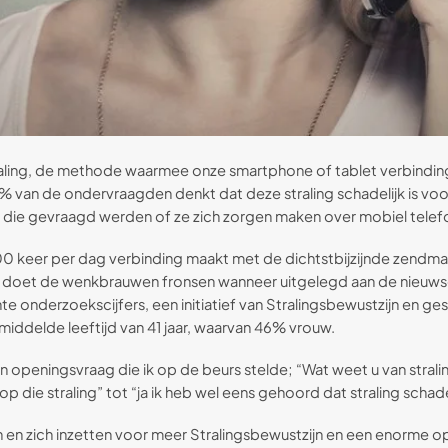
raling, de methode waarmee onze smartphone of tablet verbindin
van de ondervraagden denkt dat deze straling schadelijk is voor d
n die gevraagd werden of ze zich zorgen maken over mobiel tele
keer per dag verbinding maakt met de dichtstbijzijnde zendmas
g) doet de wenkbrauwen fronsen wanneer uitgelegd aan de nieuws
nte onderzoekscijfers, een initiatief van Stralingsbewustzijn en 
ddelde leeftijd van 41 jaar, waarvan 46% vrouw.
n openingsvraag die ik op de beurs stelde; “Wat weet u van stral
op die straling” tot “ja ik heb wel eens gehoord dat straling schadel
 en zich inzetten voor meer Stralingsbewustzijn en een enorme ops