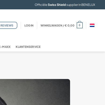
Officiële
Swiss Shield
supplier in BENELUX
REVIEWS
LOGIN
WINKELWAGEN /
€
0,00
0
FE-MAXX
KLANTENSERVICE