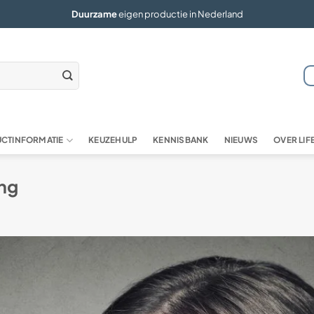
Duurzame
eigen productie in Nederland
CTINFORMATIE
KEUZEHULP
KENNISBANK
NIEUWS
OVER LI
ing