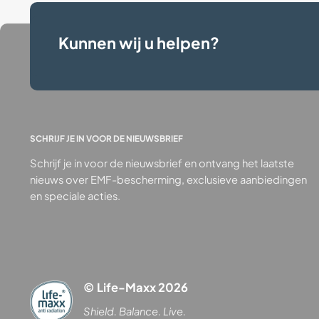
Kunnen wij u helpen?
SCHRIJF JE IN VOOR DE NIEUWSBRIEF
Schrijf je in voor de nieuwsbrief en ontvang het laatste
nieuws over EMF-bescherming, exclusieve aanbiedingen
en speciale acties.
© Life-Maxx 2026
Shield. Balance. Live.