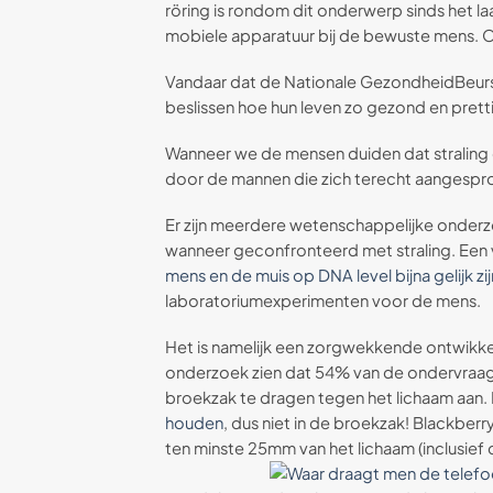
röring is rondom dit onderwerp sinds het laa
mobiele apparatuur bij de bewuste mens. O
Vandaar dat de Nationale GezondheidBeurs 
beslissen hoe hun leven zo gezond en prettig
Wanneer we de mensen duiden dat straling d
door de mannen die zich terecht aangesprok
Er zijn meerdere wetenschappelijke onderz
wanneer geconfronteerd met straling. Een 
mens en de muis op DNA level bijna gelijk zij
laboratoriumexperimenten voor de mens.
Het is namelijk een zorgwekkende ontwikkeli
onderzoek zien dat 54% van de ondervraagd
broekzak te dragen tegen het lichaam aan. In
houden
, dus niet in de broekzak! Blackberr
ten minste 25mm van het lichaam (inclusief